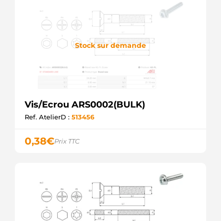
Stock sur demande
Vis/Ecrou ARS0002(BULK)
Ref. AtelierD :
513456
0,38
€
Prix TTC