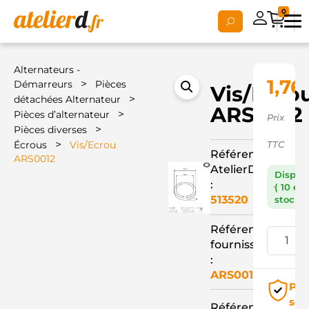
0
Alternateurs -
1,76
>
Démarreurs
Pièces
Vis/Ecro
>
détachées Alternateur
ARS0012
>
Pièces d’alternateur
Prix
>
Pièces diverses
>
Écrous
Vis/Ecrou
TTC
Référence
ARS0012
AtelierD
Dispon
:
( 10 en
513520
stock )
Référence
fournisseur
:
ARS0012
Pai
séc
Référence