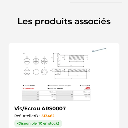
94626054
CHEVROLET
9944822
Les produits associés
FIAT
9950079
FIAT
9950549
FIAT
A0009978349
MERCEDES
BF5A11W050A
FORD
BOS1120202008
WOODAUTO
UD40692ARS
AS-PL
SPRA1007
ELECTROLOG
F032138774
CARGO
Vis/Ecrou ARS0007
Ref. AtelierD :
513462
Disponible (10 en stock)