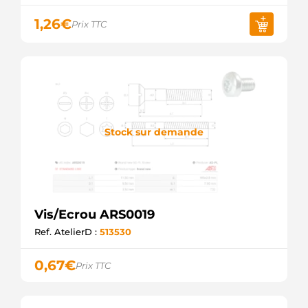
1,26
€
Prix TTC
Stock sur demande
Vis/Ecrou ARS0019
Ref. AtelierD :
513530
0,67
€
Prix TTC