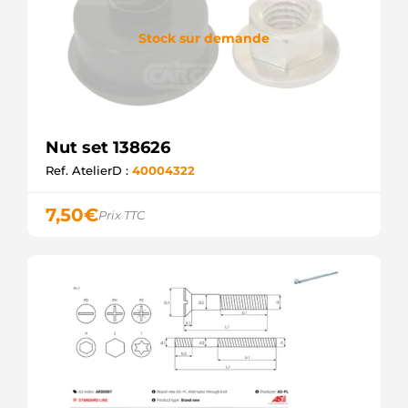
Stock sur demande
Nut set 138626
Ref. AtelierD :
40004322
7,50
€
Prix TTC