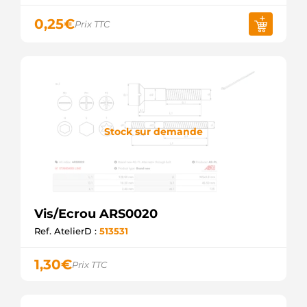
0,25
€
Prix TTC
Stock sur demande
Vis/Ecrou ARS0020
Ref. AtelierD :
513531
1,30
€
Prix TTC