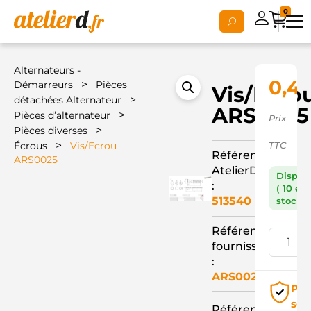
0
Alternateurs -
0,4
>
Démarreurs
Pièces
Vis/Ecro
>
détachées Alternateur
ARS0025
>
Pièces d’alternateur
Prix
>
Pièces diverses
>
Écrous
Vis/Ecrou
TTC
Référence
ARS0025
AtelierD
Dispon
:
( 10 en
513540
stock )
Référence
fournisseur
:
ARS0025
Pai
séc
Référence