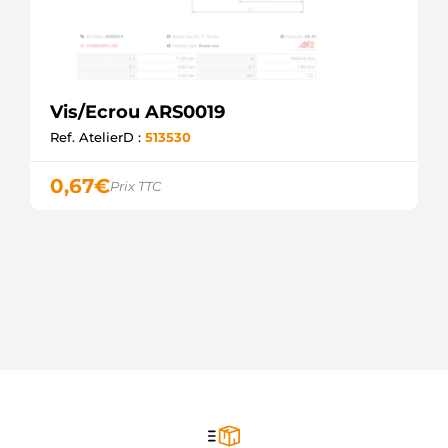
Vis/Ecrou ARS0019
Ref. AtelierD :
513530
0,67
€
Prix TTC