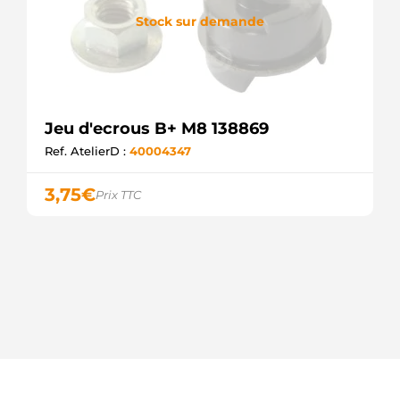
Stock sur demande
Jeu d'ecrous B+ M8 138869
Ref. AtelierD :
40004347
3,75
€
Prix TTC