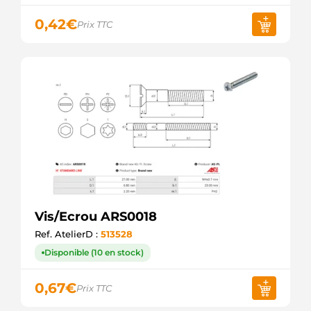
0,42
€
Prix TTC
Vis/Ecrou ARS0018
Ref. AtelierD :
513528
Disponible (10 en stock)
0,67
€
Prix TTC