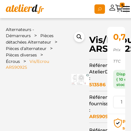
0
Alternateurs -
0,76
>
Démarreurs
Pièces
Vis/Ecro
>
détachées Alternateur
ARS9092
>
Pièces d’alternateur
Prix
>
Pièces diverses
>
Écrous
Vis/Ecrou
TTC
Référence
ARS9092S
AtelierD
Dispon
:
( 10 en
513586
stock )
Référence
fournisseur
:
ARS9092S
Pai
séc
Référence