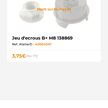
Stock sur demande
Jeu d'ecrous B+ M8 138869
Ref. AtelierD :
40004347
3,75
€
Prix TTC