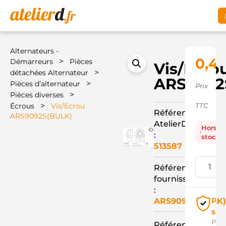
Alternateurs -
0,4
>
Démarreurs
Pièces
Vis/Ecro
>
détachées Alternateur
ARS9092
>
Pièces d’alternateur
Prix
>
Pièces diverses
>
Écrous
Vis/Ecrou
TTC
Référence
ARS9092S(BULK)
AtelierD
Hors
:
stock
513587
Référence
fournisseur
:
Pai
ARS9092S(BULK
séc
Pay
Référence