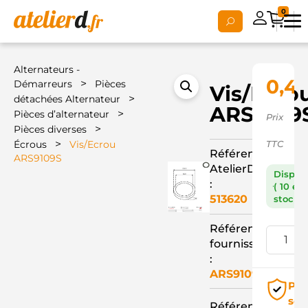
0
Alternateurs -
0,4
>
Démarreurs
Pièces
Vis/Ecro
>
détachées Alternateur
ARS9109
>
Pièces d’alternateur
Prix
>
Pièces diverses
>
Écrous
Vis/Ecrou
TTC
Référence
ARS9109S
AtelierD
Dispon
:
( 10 en
513620
stock )
Référence
fournisseur
:
ARS9109S
Pai
séc
Référence