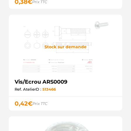
0,38
€
Prix TTC
Stock sur demande
Vis/Ecrou ARS0009
Ref. AtelierD :
513466
0,42
€
Prix TTC