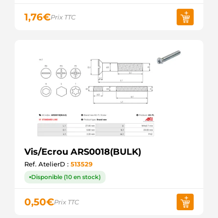
1,76
€
Prix TTC
Vis/Ecrou ARS0018(BULK)
Ref. AtelierD :
513529
Disponible (10 en stock)
0,50
€
Prix TTC