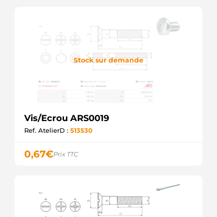
Stock sur demande
Vis/Ecrou ARS0019
Ref. AtelierD :
513530
0,67
€
Prix TTC