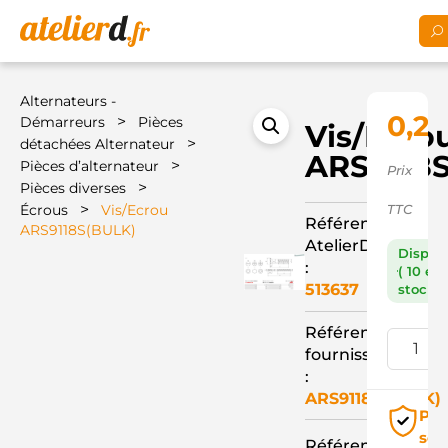
Alternateurs -
0,21
>
Démarreurs
Pièces
Vis/Ecro
>
détachées Alternateur
ARS9118
>
Pièces d’alternateur
Prix
>
Pièces diverses
>
Écrous
Vis/Ecrou
TTC
Référence
ARS9118S(BULK)
AtelierD
Dispon
:
( 10 en
513637
stock )
Référence
fournisseur
:
ARS9118S(BULK)
Pai
séc
Référence