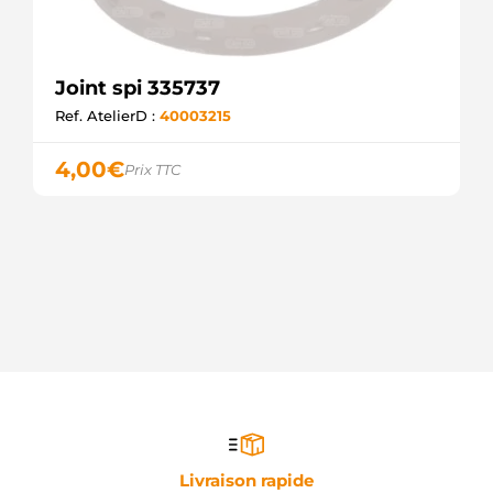
Joint spi 335737
Ref. AtelierD :
40003215
4,00
€
Prix TTC
Livraison rapide