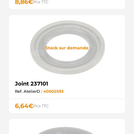
8,86
€
Prix TTC
Stock sur demande
Joint 237101
Ref. AtelierD :
40002593
6,64
€
Prix TTC