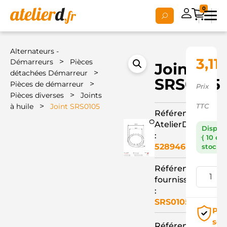
0
Alternateurs -
3,11
>
Démarreurs
Pièces
Joint
>
détachées Démarreur
SRS0105
>
Pièces de démarreur
Prix
>
Pièces diverses
Joints
>
à huile
Joint SRS0105
TTC
Référence
AtelierD
Dispon
:
( 10 en
528946
stock )
Référence
fournisseur
:
SRS0105
Pai
séc
Référence