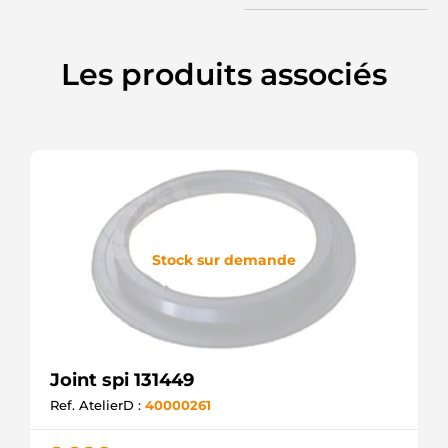
UD41318SRS
AS-PL
UD42953SRS
Les produits associés
AS-PL
F032237766
CARGO
Stock sur demande
Joint spi 131449
Ref. AtelierD :
40000261